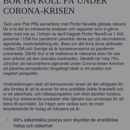
BÖR HA KOLL PÅ UNDER
CORONA-KRISEN
Tack vare Prat PRs samarbete med Porter Novellis globala nätverk
får vi ta del av intressanta analyser och rapporter som vi gärna
delar med oss av. I början av april frågade Porter Novelli ca 1 000
personer i USA hur pandemin påverkar deras syn på varumärkens
agerande, marknadsföring etc. Även om det finns stora skillnader
mellan USA och Sverige så är konsekvenserna av pandemin
universella. Därför tror vi att insikterna är relevanta även för oss
som arbetar på den svenska marknaden. Särskilt när hela 75%
uttrycker att varumärkens agerande under Corona-krisen kommer
att påverka perceptionen långsiktigt både ur ett positivt och
negativt perspektiv.
Undersökningen visar att konsumenter anser att det viktigaste för
alla företag är att ta ansvar för sina anställda (både finansiellt och
ur ett säkerhets- och hälsoperspektiv) och först därefter fundera
kring hur existerande produkter eller tjänster kan användas för att
bidra till samhället. De frågor som rankas som de mest
betydelsefulla för bolag att fokusera på är:
68% säkerställa policys som skyddar de anställdas
hälsa och säkerhet