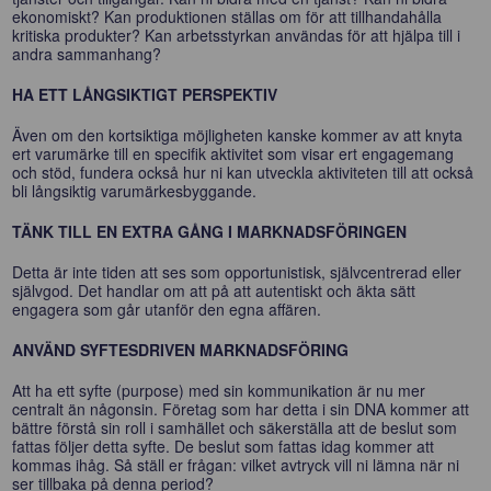
ekonomiskt? Kan produktionen ställas om för att tillhandahålla
kritiska produkter? Kan arbetsstyrkan användas för att hjälpa till i
andra sammanhang?
HA ETT LÅNGSIKTIGT PERSPEKTIV
Även om den kortsiktiga möjligheten kanske kommer av att knyta
ert varumärke till en specifik aktivitet som visar ert engagemang
och stöd, fundera också hur ni kan utveckla aktiviteten till att också
bli långsiktig varumärkesbyggande.
TÄNK TILL EN EXTRA GÅNG I MARKNADSFÖRINGEN
Detta är inte tiden att ses som opportunistisk, självcentrerad eller
självgod. Det handlar om att på att autentiskt och äkta sätt
engagera som går utanför den egna affären.
ANVÄND SYFTESDRIVEN MARKNADSFÖRING
Att ha ett syfte (purpose) med sin kommunikation är nu mer
centralt än någonsin. Företag som har detta i sin DNA kommer att
bättre förstå sin roll i samhället och säkerställa att de beslut som
fattas följer detta syfte. De beslut som fattas idag kommer att
kommas ihåg. Så ställ er frågan: vilket avtryck vill ni lämna när ni
ser tillbaka på denna period?