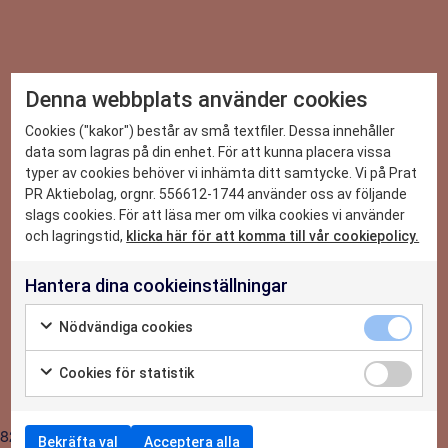
Denna webbplats använder cookies
DET HÄR KAN VI
Cookies ("kakor") består av små textfiler. Dessa innehåller
data som lagras på din enhet. För att kunna placera vissa
typer av cookies behöver vi inhämta ditt samtycke. Vi på Prat
CASE
PR Aktiebolag, orgnr. 556612-1744 använder oss av följande
slags cookies. För att läsa mer om vilka cookies vi använder
NYHETER
och lagringstid,
klicka här för att komma till vår cookiepolicy.
Hantera dina cookieinställningar
2026-07-03
OM OSS
Praktikant-Linnea: PRAT PR – Chansen att
Nödvändiga cookies
testa på allt
KONTAKTA OSS
Cookies för statistik
8215
Bekräfta val
Acceptera alla