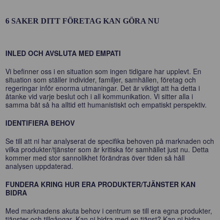
6 SAKER DITT FÖRETAG KAN GÖRA NU
INLED OCH AVSLUTA MED EMPATI
Vi befinner oss i en situation som ingen tidigare har upplevt. En
situation som ställer individer, familjer, samhällen, företag och
regeringar inför enorma utmaningar. Det är viktigt att ha detta i
åtanke vid varje beslut och i all kommunikation. Vi sitter alla i
samma båt så ha alltid ett humanistiskt och empatiskt perspektiv.
IDENTIFIERA BEHOV
Se till att ni har analyserat de specifika behoven på marknaden och
vilka produkter/tjänster som är kritiska för samhället just nu. Detta
kommer med stor sannolikhet förändras över tiden så håll
analysen uppdaterad.
FUNDERA KRING HUR ERA PRODUKTER/TJÄNSTER KAN
BIDRA
Med marknadens akuta behov i centrum se till era egna produkter,
tjänster och tillgångar. Kan ni bidra med en tjänst? Kan ni bidra