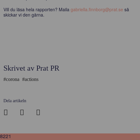
Vill du läsa hela rapporten? Maila
gabriella.finnborg@prat.se
så
skickar vi den gärna.
Skrivet av Prat PR
#corona
#actions
Dela artikeln
8221