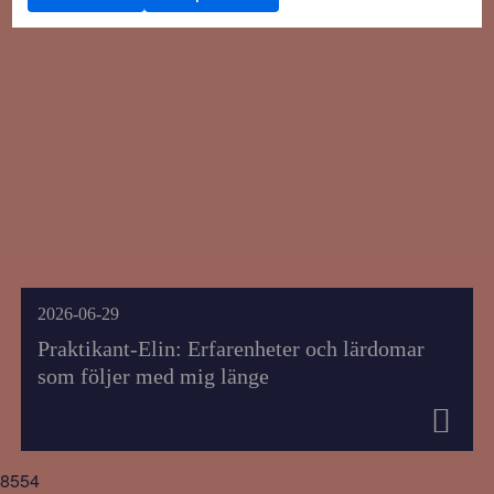
2026-06-29
Praktikant-Elin: Erfarenheter och lärdomar
som följer med mig länge
8554