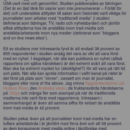
USA varit med och genomfört. Studien publicerades av tidningen
(Det är en låst länk för oss/er som inte prenumererar – Förlåt för
det) och undersökte attityder till saker som historiskt varit viktiga för
journalister som arbetar med ”traditionell media” (i studien
definierat som tidningar, TV, radio och nyhetsbyråer) och jämför
alltså attityderna hos de anställda inom trad-media och
anställda/arbetande inom nya medier (definierat som ”bloggers
and on-line news sites”).
Ett av studiens mer intressanta fynd är att endast 38 procent av
855 respondenter i studien ansåg det vara av vikt att vara först
med en nyhet. I dagsläget, när alla kan publicera en nyhet (alltså
rapportera om själva händelsen) är det extremt svårt att vara först.
Man ska ha extremt mycket tur (skicklighet?) för att vara på rätt tid
och plats. När alla kan sprida information i valfri kanal på nätet är
det först på plats som ”vinner”, oavsett om man är journalist,
bloggare eller none of the above. Jag minns
flygplanskraschen på
Hudson River
, den
Arabiska våren
, de fruktansvärda händelserna
på
Utöya
och många fler som exempel på när de traditionella
medierna inte varit först med rapporterna. Intressant i
sammanhanget är även att samma siffra för enbart de anställda
inom trad-media är 42 procent.
Studien pekar även på att journalister inom trad-media har en
tuffare arbetsbörda i år jämfört med förra året och att 58 procent
av dem konsumerar mest media online i jämförelse med