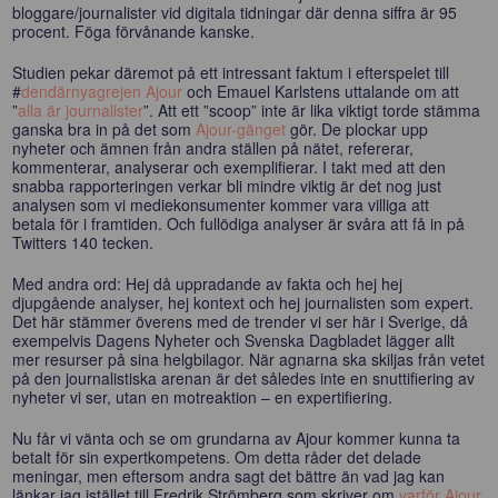
bloggare/journalister vid digitala tidningar där denna siffra är 95
procent. Föga förvånande kanske.
Studien pekar däremot på ett intressant faktum i efterspelet till
#
dendärnyagrejen
Ajour
och Emauel Karlstens uttalande om att
”
alla är journalister
”. Att ett ”scoop” inte är lika viktigt torde stämma
ganska bra in på det som
Ajour-gänget
gör. De plockar upp
nyheter och ämnen från andra ställen på nätet, refererar,
kommenterar, analyserar och exemplifierar. I takt med att den
snabba rapporteringen verkar bli mindre viktig är det nog just
analysen som vi mediekonsumenter kommer vara villiga att
betala för i framtiden. Och fullödiga analyser är svåra att få in på
Twitters 140 tecken.
Med andra ord: Hej då uppradande av fakta och hej hej
djupgående analyser, hej kontext och hej journalisten som expert.
Det här stämmer överens med de trender vi ser här i Sverige, då
exempelvis Dagens Nyheter och Svenska Dagbladet lägger allt
mer resurser på sina helgbilagor. När agnarna ska skiljas från vetet
på den journalistiska arenan är det således inte en snuttifiering av
nyheter vi ser, utan en motreaktion – en expertifiering.
Nu får vi vänta och se om grundarna av Ajour kommer kunna ta
betalt för sin expertkompetens. Om detta råder det delade
meningar, men eftersom andra sagt det bättre än vad jag kan
länkar jag istället till Fredrik Strömberg som skriver om
varför Ajour