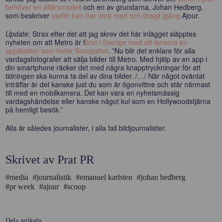
behöver en affärsmodell
och en av grundarna, Johan Hedberg,
som beskriver
varför han har varit med och dragit igång
Ajour.
Update
: Strax efter det att jag skrev det här inlägget släpptes
nyheten om att Metro är f
örst i Sverige med att lansera en
applikation som heter Scoopshot
. ”Nu blir det enklare för alla
vardagsfotografer att sälja bilder till Metro. Med hjälp av en app i
din smartphone räcker det med några knapptryckningar för att
tidningen ska kunna ta del av dina bilder. /…/ När något oväntat
inträffar är det kanske just du som är ögonvittne och står närmast
till med en mobilkamera. Det kan vara en nyhetsmässig
vardagshändelse eller kanske något kul som en Hollywoodstjärna
på hemligt besök.”
Alla är således journalister, i alla fall bildjournalister.
Skrivet av Prat PR
#media
#journalistik
#emanuel karlsten
#johan hedberg
#pr week
#ajour
#scoop
Dela artikeln