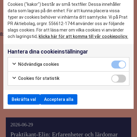
DET HÄR KAN VI
testa på allt
Cookies ("kakor") består av små textfiler. Dessa innehåller
data som lagras på din enhet. För att kunna placera vissa
typer av cookies behöver vi inhämta ditt samtycke. Vi på Prat
CASE
PR Aktiebolag, orgnr. 556612-1744 använder oss av följande
slags cookies. För att läsa mer om vilka cookies vi använder
8215
NYHETER
och lagringstid,
klicka här för att komma till vår cookiepolicy.
Hantera dina cookieinställningar
OM OSS
Nödvändiga cookies
KONTAKTA OSS
Cookies för statistik
Bekräfta val
Acceptera alla
2026-06-29
Praktikant-Elin: Erfarenheter och lärdomar