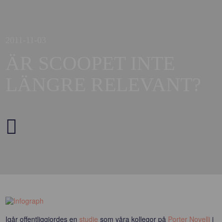
2011-11-03
ÄR SCOOPET INTE
LÄNGRE RELEVANT?
Igår offentliggjordes en
studie
som våra kollegor på
Porter Novelli
i