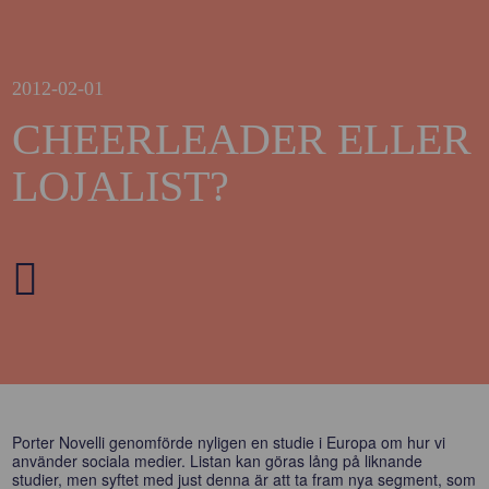
2012-02-01
CHEERLEADER ELLER
LOJALIST?
Porter Novelli genomförde nyligen en studie i Europa om hur vi
använder sociala medier. Listan kan göras lång på liknande
studier, men syftet med just denna är att ta fram nya segment, som