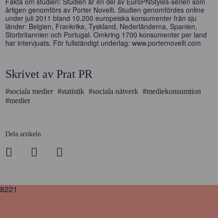
Fakta om studien: Studien är en del av EuroPNStyles-serien som
årligen genomförs av Porter Novelli. Studien genomfördes online
under juli 2011 bland 10.200 europeiska konsumenter från sju
länder: Belgien, Frankrike, Tyskland, Nederländerna, Spanien,
Storbritannien och Portugal. Omkring 1700 konsumenter per land
har intervjuats. För fullständigt underlag: www.porternovelli.com
Skrivet av Prat PR
#sociala medier
#statistik
#sociala nätverk
#mediekonsumtion
#medier
Dela artikeln
8221