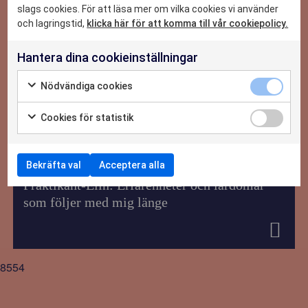
slags cookies. För att läsa mer om vilka cookies vi använder
NYHETER
och lagringstid,
klicka här för att komma till vår cookiepolicy.
Hantera dina cookieinställningar
OM OSS
Nödvändiga cookies
KONTAKTA OSS
Cookies för statistik
2026-06-29
Bekräfta val
Acceptera alla
Praktikant-Elin: Erfarenheter och lärdomar
som följer med mig länge
8554