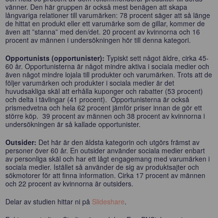
vänner. Den här gruppen är också mest benägen att skapa
långvariga relationer till varumärken: 78 procent säger att så länge
de hittat en produkt eller ett varumärke som de gillar, kommer de
även att ”stanna” med den/det. 20 procent av kvinnorna och 16
procent av männen i undersökningen hör till denna kategori.
Opportunists (opportunister):
Typiskt sett något äldre, cirka 45-
60 år. Opportunisterna är något mindre aktiva i sociala medier och
även något mindre lojala till produkter och varumärken. Trots att de
följer varumärken och produkter i sociala medier är det
huvudsakliga skäl att erhålla kuponger och rabatter (53 procent)
och delta i tävlingar (41 procent). Opportunisterna är också
prismedvetna och hela 62 procent jämför priser innan de gör ett
större köp. 39 procent av männen och 38 procent av kvinnorna i
undersökningen är så kallade opportunister.
Outsider:
Det här är den äldsta kategorin och utgörs främst av
personer över 60 år. En outsider använder sociala medier enbart
av personliga skäl och har ett lågt engagemang med varumärken i
sociala medier. Istället så använder de sig av produktsajter och
sökmotorer för att finna information. Cirka 17 procent av männen
och 22 procent av kvinnorna är outsiders.
Delar av studien hittar ni på
Slideshare
.