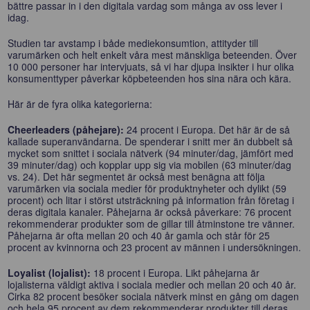
bättre passar in i den digitala vardag som många av oss lever i
idag.
Studien tar avstamp i både mediekonsumtion, attityder till
varumärken och helt enkelt våra mest mänskliga beteenden. Över
10 000 personer har intervjuats, så vi har djupa insikter i hur olika
konsumenttyper påverkar köpbeteenden hos sina nära och kära.
Här är de fyra olika kategorierna:
Cheerleaders (påhejare):
24 procent i Europa. Det här är de så
kallade superanvändarna. De spenderar i snitt mer än dubbelt så
mycket som snittet i sociala nätverk (94 minuter/dag, jämfört med
39 minuter/dag) och kopplar upp sig via mobilen (63 minuter/dag
vs. 24). Det här segmentet är också mest benägna att följa
varumärken via sociala medier för produktnyheter och dylikt (59
procent) och litar i störst utsträckning på information från företag i
deras digitala kanaler. Påhejarna är också påverkare: 76 procent
rekommenderar produkter som de gillar till åtminstone tre vänner.
Påhejarna är ofta mellan 20 och 40 år gamla och står för 25
procent av kvinnorna och 23 procent av männen i undersökningen.
Loyalist (lojalist):
18 procent i Europa. Likt påhejarna är
lojalisterna väldigt aktiva i sociala medier och mellan 20 och 40 år.
Cirka 82 procent besöker sociala nätverk minst en gång om dagen
och hela 95 procent av dem rekommenderar produkter till deras