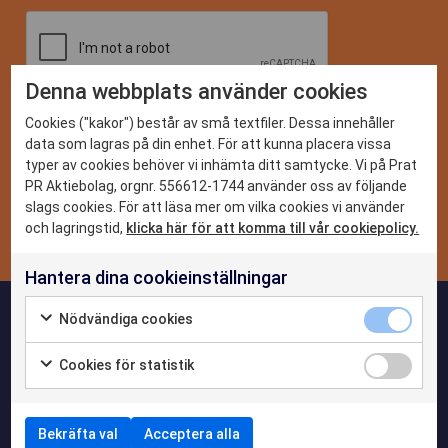
Denna webbplats använder cookies
DET HÄR KAN VI
Cookies ("kakor") består av små textfiler. Dessa innehåller
data som lagras på din enhet. För att kunna placera vissa
typer av cookies behöver vi inhämta ditt samtycke. Vi på Prat
CASE
PR Aktiebolag, orgnr. 556612-1744 använder oss av följande
slags cookies. För att läsa mer om vilka cookies vi använder
NYHETER
och lagringstid,
klicka här för att komma till vår cookiepolicy.
Hantera dina cookieinställningar
OM OSS
Nödvändiga cookies
KONTAKTA OSS
Cookies för statistik
Bekräfta val
Acceptera alla