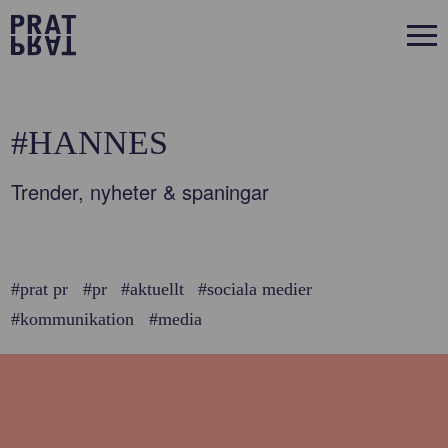
#HANNES
Trender, nyheter & spaningar
#prat pr
#pr
#aktuellt
#sociala medier
#kommunikation
#media