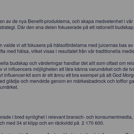
en av de nya Benefit-produkterna, och skapa medvetenhet i vår
 strategi. Där den ena delen fokuserade på ett rationellt budskap
n valde vi att fokusera på hälsofördelarna med juicernas bas a
fta med hälsa, vilket visas i resultatet från vår traditionella med
ella budskap och värderingar handlar det allt som oftast om rel
v vi influencers möjligheten att lära känna varumärket och de tv
t influencer-kit som är ett ännu ett bra exempel på att God Mor
t med glädje och mervärde genom en märkesbadrock och tofflor ga
rumärket.
rade i bred synlighet i relevant bransch- och konsumentmedia, d
och med 34 st klipp och en räckvidd på
2 170 600.