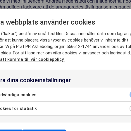
de vi med influencern Andrea Hedenstedt och influencerna Fo
förmodligen tack vare att de arrangerades tävlingar som engager
 HÄR KA
t micro-influencers som resulterade i bra UCG-material för Go
 gjorde även ett kreativt influencer-utskick med en tropisk och h
a webbplats använder cookies
ffade vårt KPI.
("kakor") består av små textfiler. Dessa innehåller data som lagras 
arrangerade vi ett event på Gamla Orangeriet, eventet hade 15
ör att kunna placera vissa typer av cookies behöver vi inhämta ditt
SE
åll från evenemanget, och med en fantastisk räckvidd på 1 012 9
e. Vi på Prat PR Aktiebolag, orgnr. 556612-1744 använder oss av fö
nget fick kampanjen i sin helhet en total räckvidd på 3 724 822. 
okies. För att läsa mer om vilka cookies vi använder och lagringstid
 att komma till vår cookiepolicy.
HETER
ra dina cookieinställningar
dvändiga cookies
OSS
kies för statistik