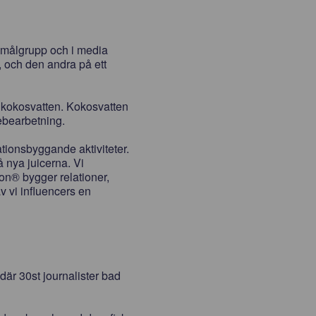
 målgrupp och i media
, och den andra på ett
v kokosvatten. Kokosvatten
iebearbetning.
ationsbyggande aktiviteter.
å nya juicerna. Vi
gon® bygger relationer,
v vi influencers en
är 30st journalister bad