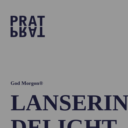
God Morgon®
LANSERI
DELIGHT