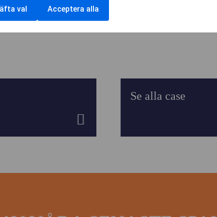
NTAKTA O
äfta val
Acceptera alla
Se alla case