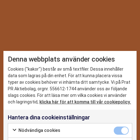
TA DEL AV VÅRA SENASTE
Denna webbplats använder cookies
SPANINGAR
DET HÄR KAN VI
Cookies ("kakor") består av små textfiler. Dessa innehåller
data som lagras på din enhet. För att kunna placera vissa
Vi ger dig de senaste nyheterna och trenderna inom PR,
typer av cookies behöver vi inhämta ditt samtycke. Vi på Prat
sociala medier och digitalt. Prenumerera på vårt nyhetsbrev
CASE
PR Aktiebolag, orgnr. 556612-1744 använder oss av följande
så missar du inget.
slags cookies. För att läsa mer om vilka cookies vi använder
NYHETER
och lagringstid,
klicka här för att komma till vår cookiepolicy.
Hantera dina cookieinställningar
OM OSS
Jag godkänner
Nödvändiga cookies
integritetspolicyn
KONTAKTA OSS