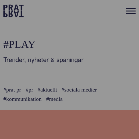
#PLAY
Trender, nyheter & spaningar
#prat pr
#pr
#aktuellt
#sociala medier
#kommunikation
#media