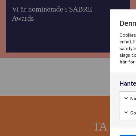
Vi är nominerade i SABRE
DET
Awards
Denn
Cookies 
enhet. F
CA
samtyck
slags co
här för
NY
Hante
Nö
OM 
Coo
TA DEL