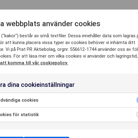
 HÄR KA
a webbplats använder cookies
("kakor") består av små textfiler. Dessa innehåller data som lagras 
ör att kunna placera vissa typer av cookies behöver vi inhämta ditt
SE
e. Vi på Prat PR Aktiebolag, orgnr. 556612-1744 använder oss av fö
okies. För att läsa mer om vilka cookies vi använder och lagringstid
 att komma till vår cookiepolicy.
HETER
ra dina cookieinställningar
dvändiga cookies
OSS
kies för statistik
 AV VÅRA SENASTE SP