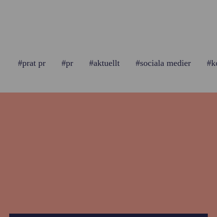
#prat pr
#pr
#aktuellt
#sociala medier
#k