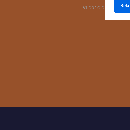
KO
Bekr
Vi ger dig de senast