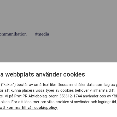
ommunikation
#media
 HÄR KA
a webbplats använder cookies
("kakor") består av små textfiler. Dessa innehåller data som lagras 
ör att kunna placera vissa typer av cookies behöver vi inhämta ditt
SE
e. Vi på Prat PR Aktiebolag, orgnr. 556612-1744 använder oss av fö
 AV VÅRA SENASTE SP
okies. För att läsa mer om vilka cookies vi använder och lagringstid
 att komma till vår cookiepolicy.
e nyheterna och trenderna inom PR, sociala medier och 