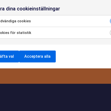
HETER
på vårt nyhetsbrev så missar du inget.
ra dina cookieinställningar
dvändiga cookies
OSS
kies för statistik
Jag godkänner
integritetspolicyn
NTAKTA O
äfta val
Acceptera alla