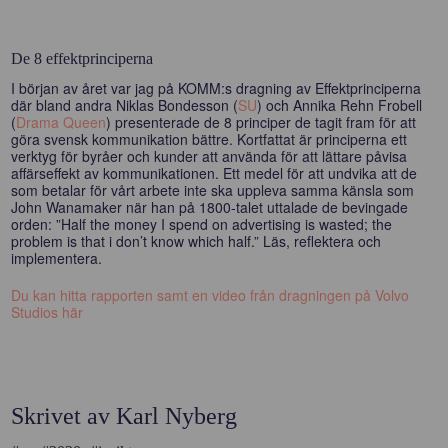
De 8 effektprinciperna
I början av året var jag på KOMM:s dragning av Effektprinciperna
där bland andra Niklas Bondesson (
SU
) och Annika Rehn Frobell
(
Drama Queen
) presenterade de 8 principer de tagit fram för att
göra svensk kommunikation bättre. Kortfattat är principerna ett
verktyg för byråer och kunder att använda för att lättare påvisa
affärseffekt av kommunikationen. Ett medel för att undvika att de
som betalar för vårt arbete inte ska uppleva samma känsla som
John Wanamaker när han på 1800-talet uttalade de bevingade
orden: ”Half the money I spend on advertising is wasted; the
problem is that i don’t know which half.” Läs, reflektera och
implementera.
Du kan hitta rapporten samt en video från dragningen på Volvo
Studios här
Skrivet av Karl Nyberg