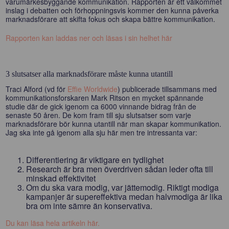
varumärkesbyggande kommunikation. Rapporten är ett välkommet
inslag i debatten och förhoppningsvis kommer den kunna påverka
marknadsförare att skifta fokus och skapa bättre kommunikation.
Rapporten kan laddas ner och läsas i sin helhet här
3 slutsatser alla marknadsförare måste kunna utantill
Traci Alford (vd för
Effie Worldwide
) publicerade tillsammans med
kommunikationsforskaren Mark Ritson en mycket spännande
studie där de gick igenom ca 6000 vinnande bidrag från de
senaste 50 åren. De kom fram till sju slutsatser som varje
marknadsförare bör kunna utantill när man skapar kommunikation.
Jag ska inte gå igenom alla sju här men tre intressanta var:
Differentiering är viktigare en tydlighet
Research är bra men överdriven sådan leder ofta till
minskad effektivitet
Om du ska vara modig, var jättemodig. Riktigt modiga
kampanjer är supereffektiva medan halvmodiga är lika
bra om inte sämre än konservativa.
Du kan läsa hela artikeln här.