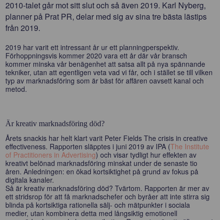
2010-talet går mot sitt slut och så även 2019. Karl Nyberg,
planner på Prat PR, delar med sig av sina tre bästa lästips
från 2019.
2019 har varit ett intressant år ur ett planningperspektiv.
Förhoppningsvis kommer 2020 vara ett år där vår bransch
kommer minska vår benägenhet att satsa allt på nya spännande
tekniker, utan att egentligen veta vad vi får, och i stället se till vilken
typ av marknadsföring som är bäst för affären oavsett kanal och
metod.
Är kreativ marknadsföring död?
Årets snackis har helt klart varit Peter Fields The crisis in creative
effectiveness. Rapporten släpptes i juni 2019 av IPA (
The Institute
of Practitioners in Advertising
) och visar tydligt hur effekten av
kreativt belönad marknadsföring minskat under de senaste tio
åren. Anledningen: en ökad kortsiktighet på grund av fokus på
digitala kanaler.
Så är kreativ marknadsföring död? Tvärtom. Rapporten är mer av
ett stridsrop för att få marknadschefer och byråer att inte stirra sig
blinda på kortsiktiga rationella sälj- och mätpunkter i sociala
medier, utan kombinera detta med långsiktig emotionell