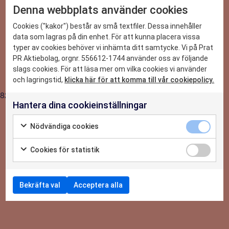
Denna webbplats använder cookies
2026-07-03
DET HÄR KAN VI
Cookies ("kakor") består av små textfiler. Dessa innehåller
Praktikant-Linnea: PRAT PR – Chansen att
data som lagras på din enhet. För att kunna placera vissa
testa på allt
typer av cookies behöver vi inhämta ditt samtycke. Vi på Prat
CASE
PR Aktiebolag, orgnr. 556612-1744 använder oss av följande
slags cookies. För att läsa mer om vilka cookies vi använder
NYHETER
och lagringstid,
klicka här för att komma till vår cookiepolicy.
8215
Hantera dina cookieinställningar
OM OSS
Nödvändiga cookies
KONTAKTA OSS
Cookies för statistik
Bekräfta val
Acceptera alla