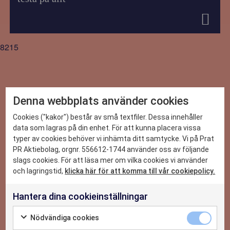
8215
Denna webbplats använder cookies
DET HÄR KAN VI
Cookies ("kakor") består av små textfiler. Dessa innehåller
data som lagras på din enhet. För att kunna placera vissa
typer av cookies behöver vi inhämta ditt samtycke. Vi på Prat
CASE
PR Aktiebolag, orgnr. 556612-1744 använder oss av följande
slags cookies. För att läsa mer om vilka cookies vi använder
NYHETER
och lagringstid,
klicka här för att komma till vår cookiepolicy.
Hantera dina cookieinställningar
OM OSS
2026-06-29
Praktikant-Elin: Erfarenheter och lärdomar
Nödvändiga cookies
som följer med mig länge