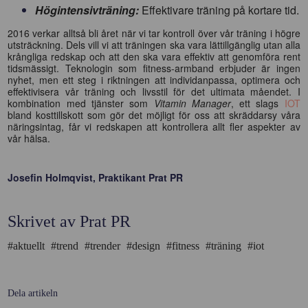
Högintensivträning:
Effektivare träning på kortare tid.
2016 verkar alltså bli året när vi tar kontroll över vår träning i högre
utsträckning. Dels vill vi att träningen ska vara lättillgänglig utan alla
krångliga redskap och att den ska vara effektiv att genomföra rent
tidsmässigt. Teknologin som fitness-armband erbjuder är ingen
nyhet, men ett steg i riktningen att individanpassa, optimera och
effektivisera vår träning och livsstil för det ultimata måendet. I
kombination med tjänster som
Vitamin Manager
, ett slags
IOT
bland kosttillskott som gör det möjligt för oss att skräddarsy våra
näringsintag, får vi redskapen att kontrollera allt fler aspekter av
vår hälsa.
Josefin Holmqvist, Praktikant Prat PR
Skrivet av Prat PR
#aktuellt
#trend
#trender
#design
#fitness
#träning
#iot
Dela artikeln