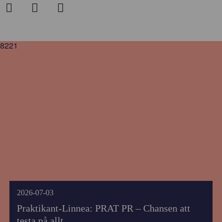
8221
2026-07-03
Praktikant-Linnea: PRAT PR – Chansen att
testa på allt