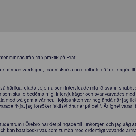
ommer minnas från min praktik på Prat
er minnas vardagen, människorna och helheten är det några til
två härliga, glada tjejerna som intervjuade mig försvann snabbt 
ner som skulle bedöma mig. Intervjufrågor och svar varvades med 
ata med två gamla vänner. Höjdpunkten var nog ändå när jag fick
rade “Nja, jag försöker faktiskt dra ner på det!”. Ärlighet varar l
studentrum i Örebro när det plingade till i inkorgen och jag såg a
och kan bäst beskrivas som zumba med ordentligt vevande armar