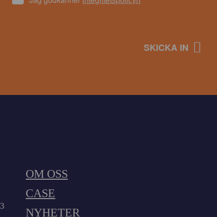
integritetspolicyn
OM OSS
CASE
23
NYHETER