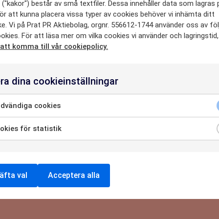
("kakor") består av små textfiler. Dessa innehåller data som lagras 
vis med stöd och handledning av kompetenta och härliga medarbet
ör att kunna placera vissa typer av cookies behöver vi inhämta ditt
SE
e. Vi på Prat PR Aktiebolag, orgnr. 556612-1744 använder oss av fö
okies. För att läsa mer om vilka cookies vi använder och lagringstid
 att komma till vår cookiepolicy.
HETER
ra dina cookieinställningar
dvändiga cookies
OSS
kies för statistik
8215
NTAKTA O
äfta val
Acceptera alla