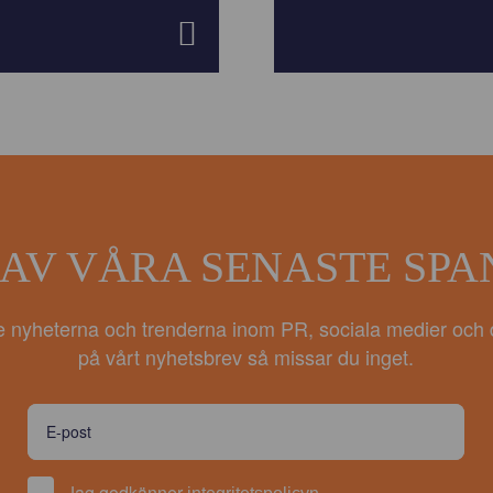
 AV VÅRA SENASTE SP
e nyheterna och trenderna inom PR, sociala medier och 
på vårt nyhetsbrev så missar du inget.
Jag godkänner