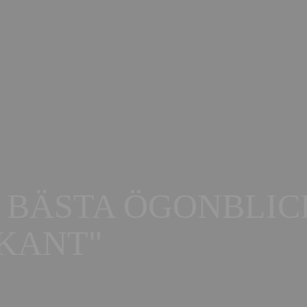
5 BÄSTA ÖGONBLI
KANT"