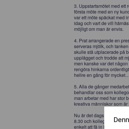
3. Uppstartsmötet med ett rel
första möte med en ny kund 
var ett möte späckat med inf
idag och vart de vill härnä
möjligt om man är envis.
4. Prat arrangerade en press
serveras mjölk, och tanken 
skulle stå utplacerade på bo
upplägget och trodde att mjö
men kanske var det någon s
rengöra hinkarna ordentlig
hellre en gång för mycket
5. Alla de gånger medarbet
behandlar oss som kollegor
man arbetar med har stor b
kreativa människor som är f
DET
Nu är det dags att hämta m
Denn
8.30 och kollegorna börjar
enkelt att få in lite uppig