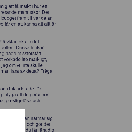
ig att få insikt i hur ett
spirerande människor. Det
budget fram till var de är
får en att känna att allt är
jälvklart skulle det
i botten. Dessa hinkar
Jag hade missförstått
t verkade lite märkligt,
ag om vi inte skulle
 man lära av detta? Fråga
e och inkluderade. De
g intyga att de personer
ma, prestigelösa och
N VI
-list. Klockan närmar sig
hagligt sorl och gör det
ikplats där du får lära dig