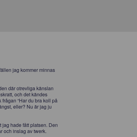
lfällen jag kommer minnas
den där otrevliga känslan
skratt, och det kändes
 frågan “Har du bra koll på
ängst, eller? Nu är jag ju
tt jag hade fått platsen. Den
 och inslag av twerk.