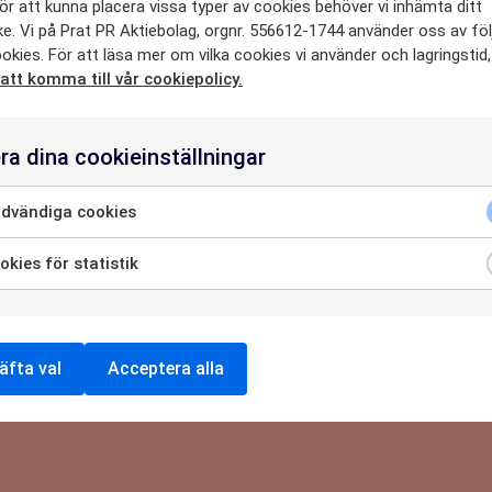
ör att kunna placera vissa typer av cookies behöver vi inhämta ditt
SE
e. Vi på Prat PR Aktiebolag, orgnr. 556612-1744 använder oss av fö
Ståhl
okies. För att läsa mer om vilka cookies vi använder och lagringstid
 att komma till vår cookiepolicy.
tion
#snapchat
#digitala kanaler
HETER
ra dina cookieinställningar
dvändiga cookies
OSS
kies för statistik
8215
NTAKTA O
äfta val
Acceptera alla