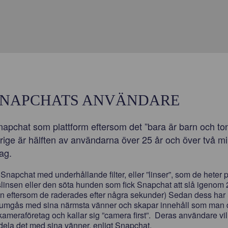
SNAPCHATS ANVÄNDARE
Snapchat som plattform eftersom det ”bara är barn och to
rige är hälften av användarna över 25 år och över två mi
ag.
 Snapchat med underhållande filter, eller ”linser”, som de hete
insen eller den söta hunden som fick Snapchat att slå igenom 
an eftersom de raderades efter några sekunder) Sedan dess har S
t umgås med sina närmsta vänner och skapar innehåll som man 
kameraföretag och kallar sig ”camera first”. Deras användare vill 
 dela det med sina vänner, enligt Snapchat.