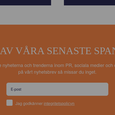
 AV VÅRA SENASTE SP
e nyheterna och trenderna inom PR, sociala medier och 
på vårt nyhetsbrev så missar du inget.
Jag godkänner
integritetspolicyn