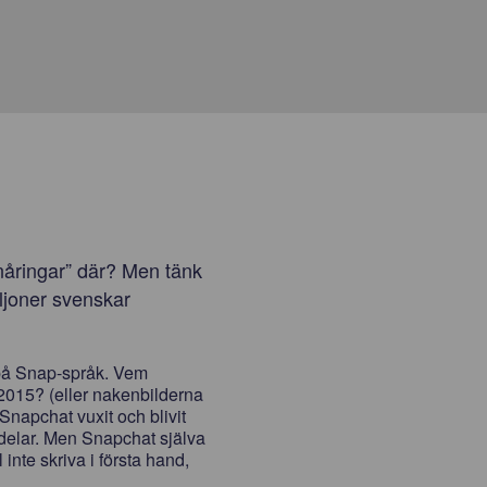
nåringar” där? Men tänk
ljoner svenskar
r på Snap-språk. Vem
2015? (eller nakenbilderna
napchat vuxit och blivit
delar. Men Snapchat själva
inte skriva i första hand,