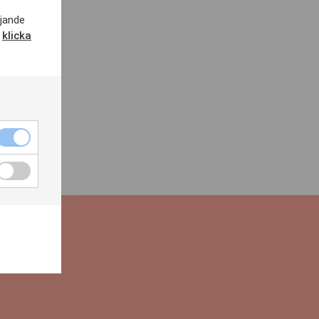
ljande
,
klicka
8554
SS