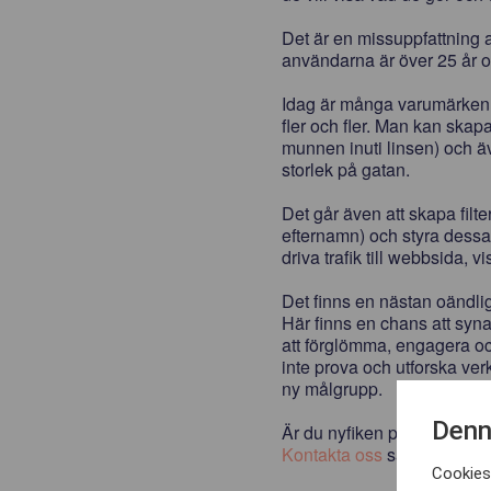
Det är en missuppfattning a
användarna är över 25 år 
Idag är många varumärken, 
fler och fler. Man kan skap
munnen inuti linsen) och äv
storlek på gatan.
Det går även att skapa filte
efternamn) och styra dessa
driva trafik till webbsida, v
Det finns en nästan oändl
Här finns en chans att syna
att förglömma, engagera och
inte prova och utforska verk
ny målgrupp.
DET
Denn
Är du nyfiken på att veta 
Kontakta oss
så hjälper vi 
Cookies 