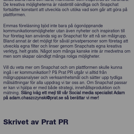
De kreativa möjligheterna är nästintill oändliga och Snapchat
fortsätter konstant att utveckla och utöka vad som går att göra på
plattformen.
Emmas föreläsning bjöd inte bara på ögonöppnande
kommunikationsmöjligheter utan även nyheter och inspiration till
hur företag kan använda sig av Snapchat för att nå sin målgrupp.
Bland annat är det möjligt för såväl privatpersoner som företag att
utveckla egna filter och linser genom Snapchats egna kreativa
verktyg, helt gratis. Något som många kanske inte är medvetna om
men som skapar oändligt många roliga möjligheter.
Vill du veta mer om Snapchat och om plattformen skulle kunna
ingå i er kommunikation? På Prat PR utgår vi alltid från
målgruppsanalyser och verksamhetsmål och sätter upp tydliga
målsättningar för alla uppdrag vi tar oss an. Om Snapchat passar
er kan vi hjälpa er med både strategi, innehållsproduktion och
mätning.
Släng iväg ett mejl till vår Social media specialist Adam
på adam.chaszczynski@prat.se så berättar vi mer!
Skrivet av Prat PR