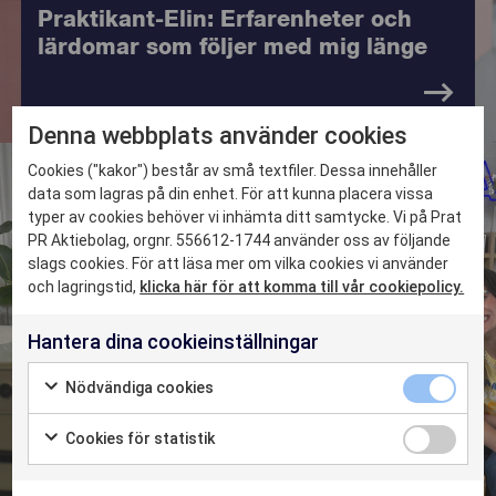
Praktikant-Elin: Erfarenheter och
lärdomar som följer med mig länge
Denna webbplats använder cookies
8554
DET HÄR KAN VI
Cookies ("kakor") består av små textfiler. Dessa innehåller
data som lagras på din enhet. För att kunna placera vissa
typer av cookies behöver vi inhämta ditt samtycke. Vi på Prat
CASE
PR Aktiebolag, orgnr. 556612-1744 använder oss av följande
slags cookies. För att läsa mer om vilka cookies vi använder
och lagringstid,
klicka här för att komma till vår cookiepolicy.
NYHETER
Hantera dina cookieinställningar
OM OSS
Nödvändiga cookies
KONTAKTA OSS
Cookies för statistik
2026-05-29