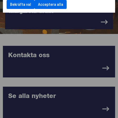
Livestream med NIVEA och
Bekräfta val
Acceptera alla
Margareta Grääs
Kontakta oss
Se alla nyheter