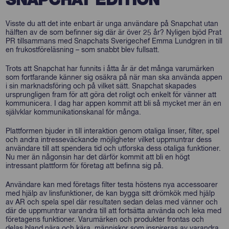
SNAPCHAT EDITION”
Visste du att det inte enbart är unga användare på Snapchat utan
hälften av de som befinner sig där är över 25 år? Nyligen bjöd Prat
PR tillsammans med Snapchats Sverigechef Emma Lundgren in till
en frukostföreläsning – som snabbt blev fullsatt.
Trots att Snapchat har funnits i åtta år är det många varumärken
som fortfarande känner sig osäkra på när man ska använda appen
i sin marknadsföring och på vilket sätt. Snapchat skapades
ursprungligen fram för att göra det roligt och enkelt för vänner att
kommunicera. I dag har appen kommit att bli så mycket mer än en
självklar kommunikationskanal för många.
Plattformen bjuder in till interaktion genom otaliga linser, filter, spel
och andra intresseväckande möjligheter vilket uppmuntrar dess
användare till att spendera tid och utforska dess otaliga funktioner.
Nu mer än någonsin har det därför kommit att bli en högt
intressant plattform för företag att befinna sig på.
Användare kan med företags filter testa höstens nya accessoarer
med hjälp av linsfunktioner, de kan bygga sitt drömkök med hjälp
av AR och spela spel där resultaten sedan delas med vänner och
där de uppmuntrar varandra till att fortsätta använda och leka med
företagens funktioner. Varumärken och produkter frontas och
delas bland nära och kära, människor som inspireras av varandra.