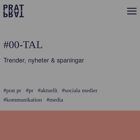
#00-TAL
Trender, nyheter & spaningar
#prat pr
#pr
#aktuellt
#sociala medier
#kommunikation
#media