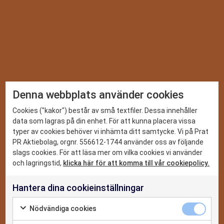
TA DEL AV VÅRA SENASTE
Denna webbplats använder cookies
SPANINGAR
DET HÄR KAN VI
Cookies ("kakor") består av små textfiler. Dessa innehåller
data som lagras på din enhet. För att kunna placera vissa
Vi ger dig de senaste nyheterna och trenderna inom PR,
typer av cookies behöver vi inhämta ditt samtycke. Vi på Prat
sociala medier och digitalt. Prenumerera på vårt nyhetsbrev
CASE
PR Aktiebolag, orgnr. 556612-1744 använder oss av följande
så missar du inget.
slags cookies. För att läsa mer om vilka cookies vi använder
NYHETER
och lagringstid,
klicka här för att komma till vår cookiepolicy.
Hantera dina cookieinställningar
OM OSS
Jag godkänner
Nödvändiga cookies
integritetspolicyn
KONTAKTA OSS