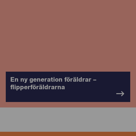
En ny generation föräldrar –
flipperföräldrarna