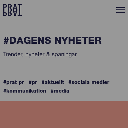
#DAGENS NYHETER
Trender, nyheter & spaningar
#prat pr
#pr
#aktuellt
#sociala medier
#kommunikation
#media