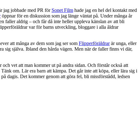
är jag jobbade med PR för
Sonet Film
hade jag en hel del kontakt med
r
öppnar för en diskussion som jag länge väntat på. Under många år
n faller aldrig – och får då inte heller uppleva känslan av att bli
pperföräldrar var för barns utveckling, bloggare i alla åldrar
pplever att många av dem som jag ser som
Flipperföräldrar
är unga, eller
 lära sig själva. Ibland den hårda vägen. Men när de faller finns vi där,
 och vet att man kommer ut på andra sidan. Och förstår också att
 Tänk om. Lär era barn att kämpa. Det går inte att köpa, eller lära sig i
t på dagis. Det kommer genom att göra fel, bli missförstådd, ledsen