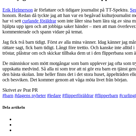
Erik Helmerson
är författare och tidigare journalist på TT-Spektra.
Sed
honom. Redan då tyckte jag att han var en begåvad kulturjournalist me
har vi sett
curlande föräldrar
som inte låter sina barn lära sig av sina mi
hjälpta upp igen och att jobbiga saker händer – men att man överlever. 
kommenterade och spann vidare på temat.
Jag fick två barn tidigt. Först av alla mina vänner. Idag känner jag 
rättare sagt, fick barn tidigt. Långt före trettio. Och kanske inte alltid
tröstar, plåstrar om och skickar tillbaka dem ut i den flipperbana som är
De människor som mött motgångar som barn upplever jag ofta som tryg
uppskatta medvind. Så alla ni som tror att ni gör era barn en tjänst gen
den bästa skolan. Inte heller finns det i det stora huset, äppelträden
och besviken. Det kommer genom att våga möta livet från början.
Skrivet av Prat PR
#barn
#dagens nyheter
#ledare
#flipperföräldrar
#flipperbarn
#curling
Dela artikeln