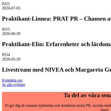
8221
2026-07-03
Praktikant-Linnea: PRAT PR – Chansen att 
8215
2026-06-29
Praktikant-Elin: Erfarenheter och lärdom
8554
2026-05-29
Livestream med NIVEA och Margareta G
Kontakta oss
Se alla nyheter
Ta del av våra sen
Vi ger dig de senaste nyheterna och trenderna inom PR, sociala medi
inget.