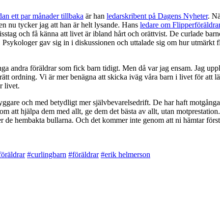
an ett par månader tillbaka
är han
ledarskribent på Dagens Nyheter
. N
n nu tycker jag att han är helt lysande. Hans
ledare om Flipperföräldra
sstag och få känna att livet är ibland hårt och orättvist. De curlade barne
Psykologer gav sig in i diskussionen och uttalade sig om hur utmärkt fli
många andra föräldrar som fick barn tidigt. Men då var jag ensam. Jag u
 i rätt ordning. Vi är mer benägna att skicka iväg våra barn i livet för att
 livet.
gare och med betydligt mer självbevarelsedrift. De har haft motgångar
om att hjälpa dem med allt, ge dem det bästa av allt, utan motprestation.
 eller de hembakta bullarna. Och det kommer inte genom att ni hämtar förs
föräldrar
#curlingbarn
#föräldrar
#erik helmerson