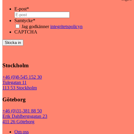
E-post
*
Samtycke
*
Jag godkänner
integritetspolicyn
CAPTCHA
Stockholm
+46 (0)8-545 152 30
Tulegatan 11
113 53 Stockholm
Göteborg
+46 (0)31-381 88 50
Erik Dahlbergsgatan 23
411 26 Göteborg
Om oss