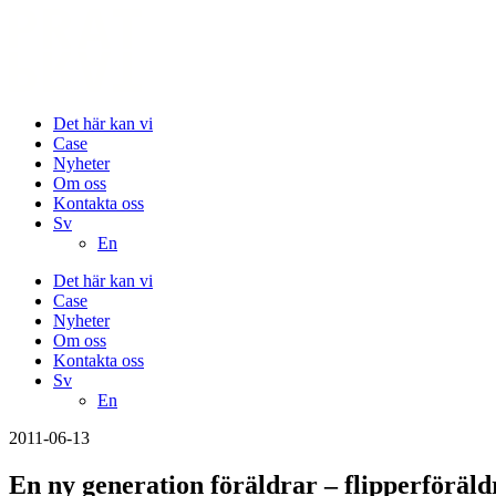
Det här kan vi
Case
Nyheter
Om oss
Kontakta oss
Sv
En
Det här kan vi
Case
Nyheter
Om oss
Kontakta oss
Sv
En
2011-06-13
En ny generation föräldrar – flipperföräl