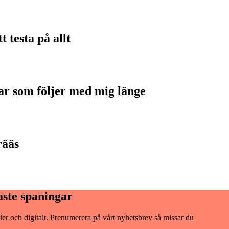
testa på allt
ar som följer med mig länge
rääs
aste spaningar
er och digitalt. Prenumerera på vårt nyhetsbrev så missar du