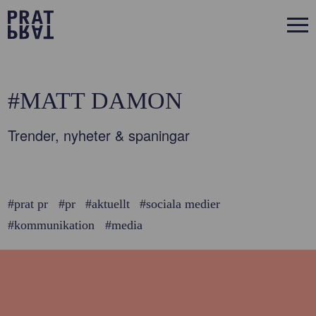
#MATT DAMON
Trender, nyheter & spaningar
#prat pr
#pr
#aktuellt
#sociala medier
#kommunikation
#media