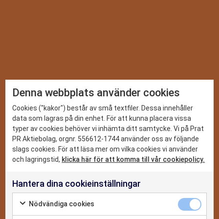
TA DEL AV VÅRA SENASTE
Denna webbplats använder cookies
SPANINGAR
DET HÄR KAN VI
Cookies ("kakor") består av små textfiler. Dessa innehåller
data som lagras på din enhet. För att kunna placera vissa
Vi ger dig de senaste nyheterna och trenderna inom PR,
typer av cookies behöver vi inhämta ditt samtycke. Vi på Prat
sociala medier och digitalt. Prenumerera på vårt nyhetsbrev
CASE
PR Aktiebolag, orgnr. 556612-1744 använder oss av följande
så missar du inget.
slags cookies. För att läsa mer om vilka cookies vi använder
NYHETER
och lagringstid,
klicka här för att komma till vår cookiepolicy.
Hantera dina cookieinställningar
OM OSS
Jag godkänner
Nödvändiga cookies
integritetspolicyn
KONTAKTA OSS