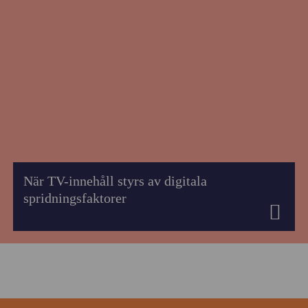
När TV-innehåll styrs av digitala
spridningsfaktorer