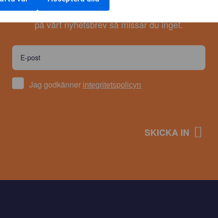
e nyheterna och trenderna inom PR, sociala medier och 
på vårt nyhetsbrev så missar du inget.
Jag godkänner
integritetspolicyn