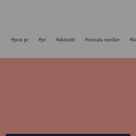
#prat pr
#pr
#aktuellt
#sociala medier
#k