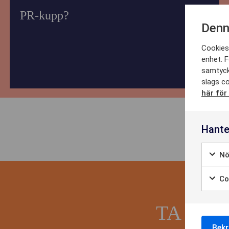
DET
PR-kupp?
Denn
Cookies 
enhet. F
CA
samtyck
slags co
här för
NY
Hante
Nö
OM 
Coo
TA DEL
KO
Bekr