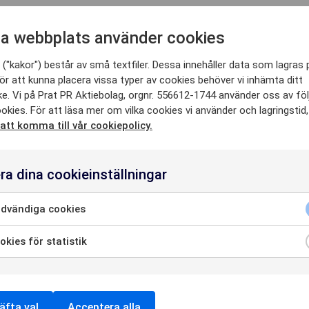
 HÄR KA
a webbplats använder cookies
("kakor") består av små textfiler. Dessa innehåller data som lagras 
ör att kunna placera vissa typer av cookies behöver vi inhämta ditt
SE
e. Vi på Prat PR Aktiebolag, orgnr. 556612-1744 använder oss av fö
okies. För att läsa mer om vilka cookies vi använder och lagringstid
 att komma till vår cookiepolicy.
HETER
ra dina cookieinställningar
dvändiga cookies
OSS
kies för statistik
 AV VÅRA SENASTE SP
NTAKTA O
äfta val
Acceptera alla