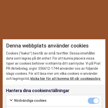
TA DEL AV VÅRA SENASTE
Denna webbplats använder cookies
SPANINGAR
DET HÄR KAN VI
Cookies ("kakor") består av små textfiler. Dessa innehåller
data som lagras på din enhet. För att kunna placera vissa
Vi ger dig de senaste nyheterna och trenderna inom PR,
typer av cookies behöver vi inhämta ditt samtycke. Vi på Prat
sociala medier och digitalt. Prenumerera på vårt nyhetsbrev
CASE
PR Aktiebolag, orgnr. 556612-1744 använder oss av följande
så missar du inget.
slags cookies. För att läsa mer om vilka cookies vi använder
NYHETER
och lagringstid,
klicka här för att komma till vår cookiepolicy.
Hantera dina cookieinställningar
OM OSS
Jag godkänner
Nödvändiga cookies
integritetspolicyn
KONTAKTA OSS