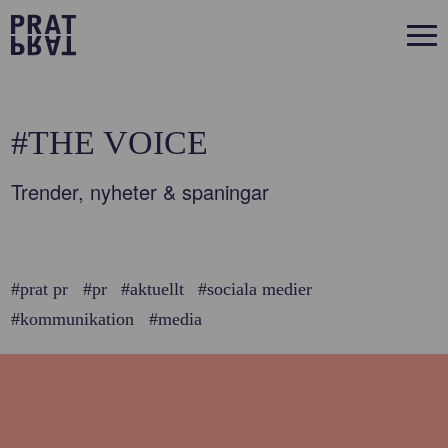
#THE VOICE
Trender, nyheter & spaningar
#prat pr
#pr
#aktuellt
#sociala medier
#kommunikation
#media