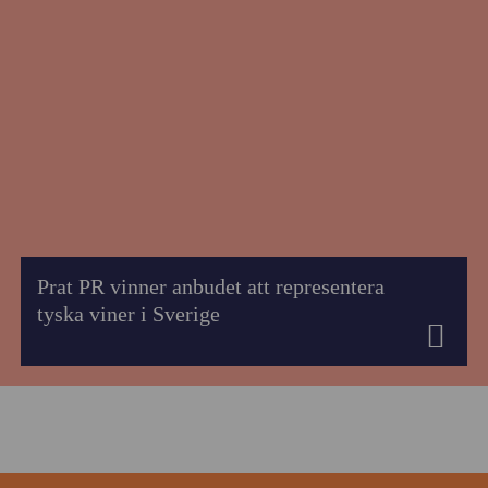
Prat PR vinner anbudet att representera
tyska viner i Sverige