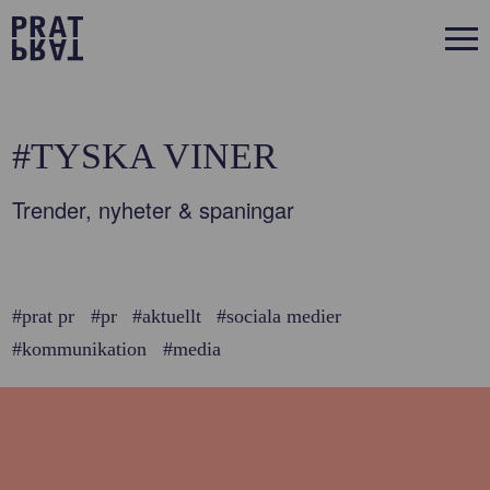
#TYSKA VINER
Trender, nyheter & spaningar
#prat pr
#pr
#aktuellt
#sociala medier
#kommunikation
#media