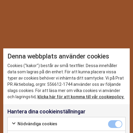
TA DEL AV VÅRA SENASTE
Denna webbplats använder cookies
SPANINGAR
DET HÄR KAN VI
Cookies ("kakor") består av små textfiler. Dessa innehåller
data som lagras på din enhet. För att kunna placera vissa
Vi ger dig de senaste nyheterna och trenderna inom PR,
typer av cookies behöver vi inhämta ditt samtycke. Vi på Prat
sociala medier och digitalt. Prenumerera på vårt nyhetsbrev
CASE
PR Aktiebolag, orgnr. 556612-1744 använder oss av följande
så missar du inget.
slags cookies. För att läsa mer om vilka cookies vi använder
NYHETER
och lagringstid,
klicka här för att komma till vår cookiepolicy.
Hantera dina cookieinställningar
OM OSS
Jag godkänner
Nödvändiga cookies
integritetspolicyn
KONTAKTA OSS