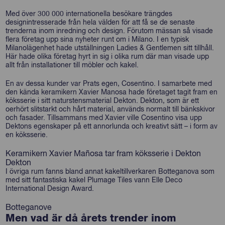
Med över 300 000 internationella besökare trängdes
designintresserade från hela välden för att få se de senaste
trenderna inom inredning och design. Förutom mässan så visade
flera företag upp sina nyheter runt om i Milano. I en typisk
Milanolägenhet hade utställningen Ladies & Gentlemen sitt tillhåll.
Här hade olika företag hyrt in sig i olika rum där man visade upp
allt från installationer till möbler och kakel.
En av dessa kunder var Prats egen, Cosentino. I samarbete med
den kända keramikern Xavier Manosa hade företaget tagit fram en
köksserie i sitt naturstensmaterial Dekton. Dekton, som är ett
oerhört slitstarkt och hårt material, används normalt till bänkskivor
och fasader. Tillsammans med Xavier ville Cosentino visa upp
Dektons egenskaper på ett annorlunda och kreativt sätt – i form av
en köksserie.
Keramikern Xavier Mañosa tar fram köksserie i Dekton
Dekton
I övriga rum fanns bland annat kakeltillverkaren Botteganova som
med sitt fantastiska kakel Plumage Tiles vann Elle Deco
International Design Award.
Botteganove
Men vad är då årets trender inom