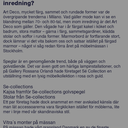
inredning?
Art Deco, mycket färg, sammet och rundade former var de
övergripande trenderna i Milano. Vad gäller mode kan vi se en
blandning mellan 70- och 80-tal, men inom inredning är det Art
Deco som gäller. Den vågade har i år färgat kakel i köket och
badrum, stora mattor – gärna i färg, sammetsgardiner, klädda
stolar och soffor i runda former. Marmorbord är fortfarande stort,
dock lämnar vi det vita bakom oss och satsar istället på färgad
marmor – något vi såg redan förra året på möbelmässan i
Stockholm.
Speglar är en genomgående trend, både på väggen och
golvstående. Det var även gott om härliga lampinstallationer, och
på Gallery Rossana Orlandi hade företaget Sé Collection en
utställning med en lyxig möbelkollektion i rosa och guld.
Se-collections
Kajsa framför Se-collections golvspegel
Stolar från Se-collections
Ett par företag hade dock anammat en mer avskalad känsla där
man lät accessoarerna vara färgklicken istället för möblerna, lite
mer i linje med vår skandinaviska stil.
Vitra´s monter på mässan
På mässan hade vårt grannland Danmark en av de finaste