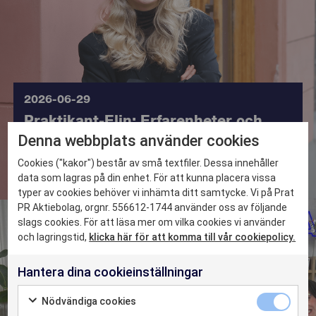
2026-06-29
Praktikant-Elin: Erfarenheter och
Denna webbplats använder cookies
lärdomar som följer med mig länge
DET HÄR KAN VI
Cookies ("kakor") består av små textfiler. Dessa innehåller
data som lagras på din enhet. För att kunna placera vissa
typer av cookies behöver vi inhämta ditt samtycke. Vi på Prat
CASE
8554
PR Aktiebolag, orgnr. 556612-1744 använder oss av följande
slags cookies. För att läsa mer om vilka cookies vi använder
och lagringstid,
klicka här för att komma till vår cookiepolicy.
NYHETER
Hantera dina cookieinställningar
OM OSS
Nödvändiga cookies