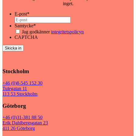
inget.
E-post
*
Samtycke
*
Jag godkänner
integritetspolicyn
CAPTCHA
Stockholm
+46 (0)8-545 152 30
Tulegatan 11
113 53 Stockholm
Göteborg
+46 (0)31-381 88 50
Erik Dahlbergsgatan 23
411 26 Göteborg