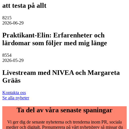
att testa på allt
8215
2026-06-29
Praktikant-Elin: Erfarenheter och
lärdomar som följer med mig länge
8554
2026-05-29
Livestream med NIVEA och Margareta
Grääs
Kontakta oss
Se alla nyheter
Ta del av våra senaste spaningar
Vi ger dig de senaste nyheterna och trenderna inom PR, sociala
medier och digitalt. Prenumerera på vårt nyhetsbrev så missar du