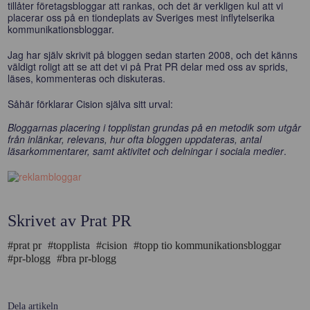
tillåter företagsbloggar att rankas, och det är verkligen kul att vi
placerar oss på en tiondeplats av Sveriges mest inflytelserika
kommunikationsbloggar.
Jag har själv skrivit på bloggen sedan starten 2008, och det känns
väldigt roligt att se att det vi på Prat PR delar med oss av sprids,
läses, kommenteras och diskuteras.
Såhär förklarar Cision själva sitt urval:
Bloggarnas placering i topplistan grundas på en metodik som utgår
från inlänkar, relevans, hur ofta bloggen uppdateras, antal
läsarkommentarer, samt aktivitet och delningar i sociala medier
.
Skrivet av Prat PR
#prat pr
#topplista
#cision
#topp tio kommunikationsbloggar
#pr-blogg
#bra pr-blogg
Dela artikeln