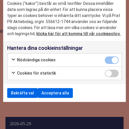
DET HÄR KAN VI
som följer med mig länge
Cookies ("kakor") består av små textfiler. Dessa innehåller
data som lagras på din enhet. För att kunna placera vissa
typer av cookies behöver vi inhämta ditt samtycke. Vi på Prat
CASE
PR Aktiebolag, orgnr. 556612-1744 använder oss av följande
slags cookies. För att läsa mer om vilka cookies vi använder
8554
NYHETER
och lagringstid,
klicka här för att komma till vår cookiepolicy.
Hantera dina cookieinställningar
OM OSS
Nödvändiga cookies
KONTAKTA OSS
Cookies för statistik
Bekräfta val
Acceptera alla
2026-05-29