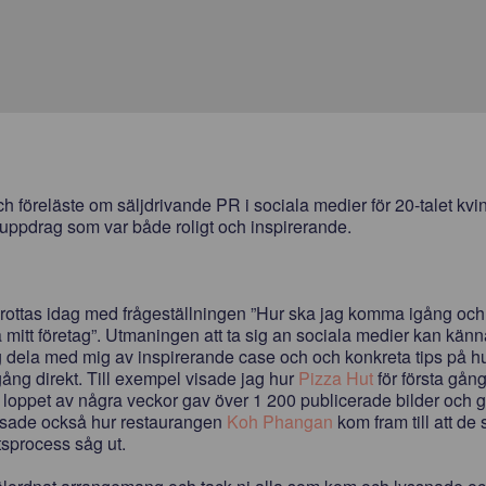
ch föreläste om säljdrivande PR i sociala medier för 20-talet kvi
uppdrag som var både roligt och inspirerande.
rottas idag med frågeställningen ”Hur ska jag komma igång och
 mitt företag”. Utmaningen att ta sig an sociala medier kan kän
jag dela med mig av inspirerande case och och konkreta tips på h
ång direkt. Till exempel visade jag hur
Pizza Hut
för första gå
 loppet av några veckor gav över 1 200 publicerade bilder och
isade också hur restaurangen
Koh Phangan
kom fram till att de
tsprocess såg ut.