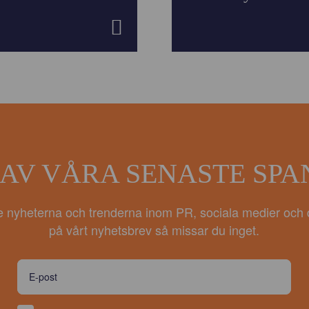
 AV VÅRA SENASTE SP
e nyheterna och trenderna inom PR, sociala medier och 
på vårt nyhetsbrev så missar du inget.