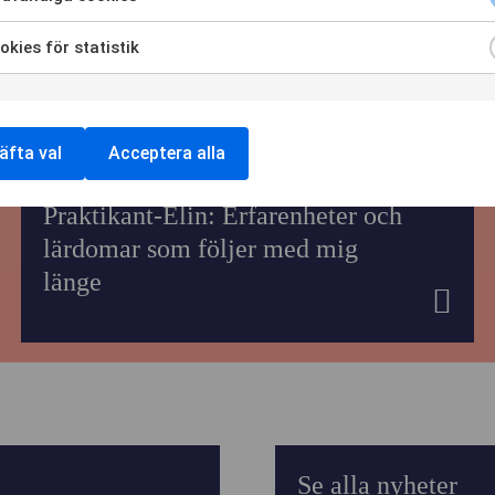
OSS
kies för statistik
NTAKTA O
äfta val
Acceptera alla
2026-06-29
Praktikant-Elin: Erfarenheter och
lärdomar som följer med mig
länge
Se alla nyheter