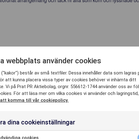
 välordnat arrangemang och tack ni alla som kom och lyssnade oc
 HÄR KA
a webbplats använder cookies
("kakor") består av små textfiler. Dessa innehåller data som lagras 
ör att kunna placera vissa typer av cookies behöver vi inhämta ditt
SE
e. Vi på Prat PR Aktiebolag, orgnr. 556612-1744 använder oss av fö
okies. För att läsa mer om vilka cookies vi använder och lagringstid
 att komma till vår cookiepolicy.
8215
HETER
ra dina cookieinställningar
dvändiga cookies