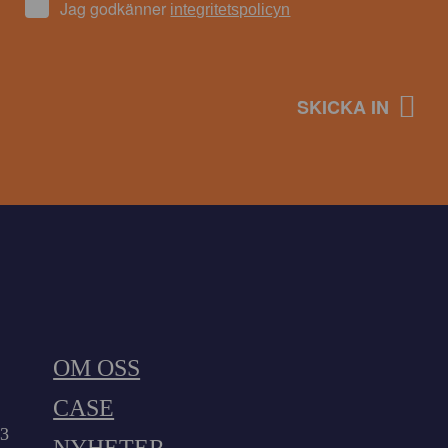
Jag godkänner
integritetspolicyn
OM OSS
CASE
23
NYHETER