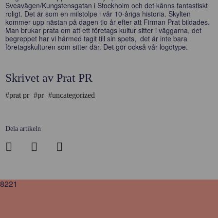
Sveavägen/Kungstensgatan i Stockholm och det känns fantastiskt
roligt. Det är som en milstolpe i vår 10-åriga historia. Skylten
kommer upp nästan på dagen tio år efter att Firman Prat bildades.
Man brukar prata om att ett företags kultur sitter i väggarna, det
begreppet har vi härmed tagit till sin spets, det är inte bara
företagskulturen som sitter där. Det gör också vår logotype.
Skrivet av Prat PR
#prat pr
#pr
#uncategorized
Dela artikeln
8221