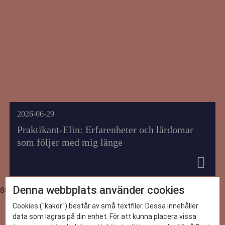
2026-06-29
Praktikant-Elin: Erfarenheter och lärdomar
som följer med mig länge
8554
Denna webbplats använder cookies
DET HÄR KAN VI
Cookies ("kakor") består av små textfiler. Dessa innehåller
data som lagras på din enhet. För att kunna placera vissa