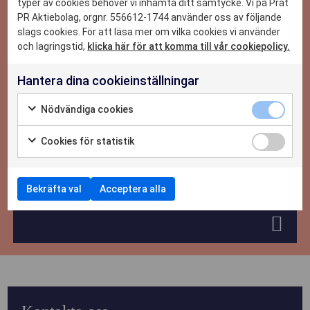
typer av cookies behöver vi inhämta ditt samtycke. Vi på Prat
CASE
PR Aktiebolag, orgnr. 556612-1744 använder oss av följande
slags cookies. För att läsa mer om vilka cookies vi använder
NYHETER
och lagringstid,
klicka här för att komma till vår cookiepolicy.
Hantera dina cookieinställningar
OM OSS
Nödvändiga cookies
KONTAKTA OSS
Cookies för statistik
2026-05-29
Bekräfta val
Acceptera alla
Livestream med NIVEA och Margareta Grääs