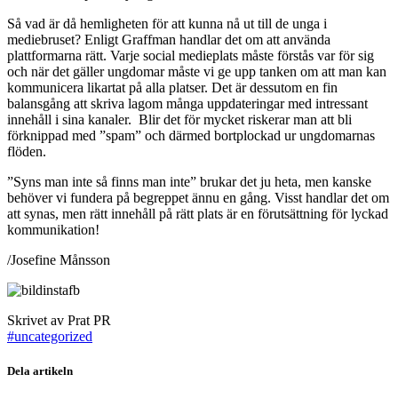
Så vad är då hemligheten för att kunna nå ut till de unga i
mediebruset? Enligt Graffman handlar det om att använda
plattformarna rätt. Varje social medieplats måste förstås var för sig
och när det gäller ungdomar måste vi ge upp tanken om att man kan
kommunicera likartat på alla platser. Det är dessutom en fin
balansgång att skriva lagom många uppdateringar med intressant
innehåll i sina kanaler. Blir det för mycket riskerar man att bli
förknippad med ”spam” och därmed bortplockad ur ungdomarnas
flöden.
”Syns man inte så finns man inte” brukar det ju heta, men kanske
behöver vi fundera på begreppet ännu en gång. Visst handlar det om
att synas, men rätt innehåll på rätt plats är en förutsättning för lyckad
kommunikation!
/Josefine Månsson
Skrivet av Prat PR
#uncategorized
Dela artikeln