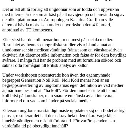
Det är lätt att få för sig att ungdomar som är födda och uppvuxna
med internet är de som är bäst på att navigera på och använda sig av
de olika plattformarna. Antropologen Katarina Graffman ville
däremot hävda motsatsen under en workshop den 4 februari,
anordnad av TT kompetens.
Eller visst har de koll menar hon, men mest på sociala medier.
Resultatet av hennes etnografiska studier visar bland annat att
ungdomar ser sin medieanvändning främst som en vänskapsdriven
aktivitet. Att däremot söka information och fakta är för dem betydligt
svårare. I många fall har de problem med att formulera sökord och
saknar ofta förmågan till kritisk analys av källor.
Under workshopen presenterade hon även det egenmyntade
begreppet Generation Noll Koll. Noll Koll menar hon är en
begreppsinvertering av ungdomarnas egen definition av vad medier
är, närmare bestämt att ”ha koll”. För dem innebär inte att ha noll
koll brist på kunskaper, utan snarare en känsla av att inte vara
informerad om vad som händer på sociala medier.
Eftersom ungdomarna ständigt måste uppdatera sig och flödet aldrig
pausar, resulterar det i att deras krav hela tiden ökar. Varje klick
innebär nämligen en risk att förlora tid. För varför spendera sin
värdefulla tid på obetydligt innehåll?