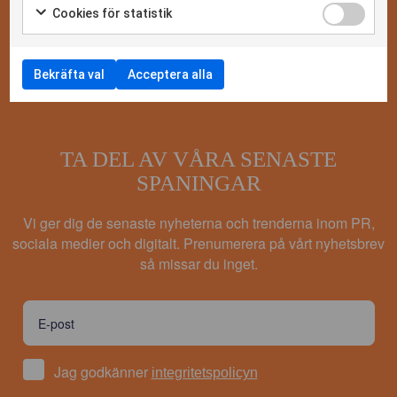
Cookies för statistik
Bekräfta val
Acceptera alla
TA DEL AV VÅRA SENASTE
SPANINGAR
Vi ger dig de senaste nyheterna och trenderna inom PR,
sociala medier och digitalt. Prenumerera på vårt nyhetsbrev
så missar du inget.
Jag godkänner
integritetspolicyn