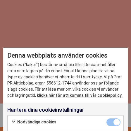
Denna webbplats använder cookies
DET HÄR KAN VI
Cookies ("kakor") består av små textfiler. Dessa innehåller
data som lagras på din enhet. För att kunna placera vissa
typer av cookies behöver vi inhämta ditt samtycke. Vi på Prat
CASE
PR Aktiebolag, orgnr. 556612-1744 använder oss av följande
Så når du ut med ditt pressmeddelande
slags cookies. För att läsa mer om vilka cookies vi använder
NYHETER
och lagringstid,
klicka här för att komma till vår cookiepolicy.
Hantera dina cookieinställningar
OM OSS
Nödvändiga cookies
KONTAKTA OSS