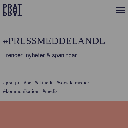
#PRESSMEDDELANDE
Trender, nyheter & spaningar
#prat pr
#pr
#aktuellt
#sociala medier
#kommunikation
#media