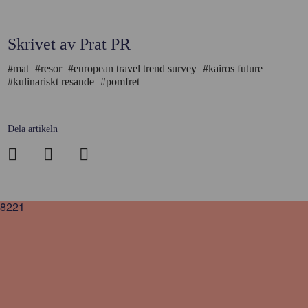
Skrivet av Prat PR
#mat
#resor
#european travel trend survey
#kairos future
#kulinariskt resande
#pomfret
Dela artikeln
8221