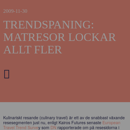
2009-11-30
TRENDSPANING:
MATRESOR LOCKAR
ALLT FLER
Kulinariskt resande (culinary travel) är ett av de snabbast växande
resesegmenten just nu, enligt Kairos Futures senaste
European
Travel Trend Surve
y som
DN
rapporterade om på resesidorna i