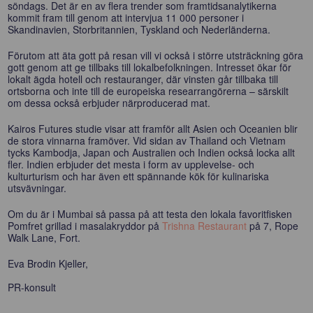
söndags. Det är en av flera trender som framtidsanalytikerna
kommit fram till genom att intervjua 11 000 personer i
Skandinavien, Storbritannien, Tyskland och Nederländerna.
Förutom att äta gott på resan vill vi också i större utsträckning göra
gott genom att ge tillbaks till lokalbefolkningen. Intresset ökar för
lokalt ägda hotell och restauranger, där vinsten går tillbaka till
ortsborna och inte till de europeiska researrangörerna – särskilt
om dessa också erbjuder närproducerad mat.
Kairos Futures studie visar att framför allt Asien och Oceanien blir
de stora vinnarna framöver. Vid sidan av Thailand och Vietnam
tycks Kambodja, Japan och Australien och Indien också locka allt
fler. Indien erbjuder det mesta i form av upplevelse- och
kulturturism och har även ett spännande kök för kulinariska
utsvävningar.
Om du är i Mumbai så passa på att testa den lokala favoritfisken
Pomfret grillad i masalakryddor på
Trishna Restaurant
på 7, Rope
Walk Lane, Fort.
Eva Brodin Kjeller,
PR-konsult