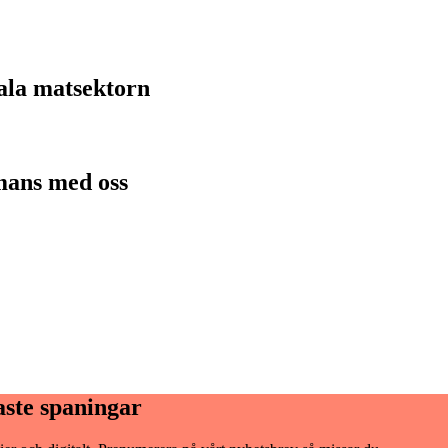
tala matsektorn
mans med oss
aste spaningar