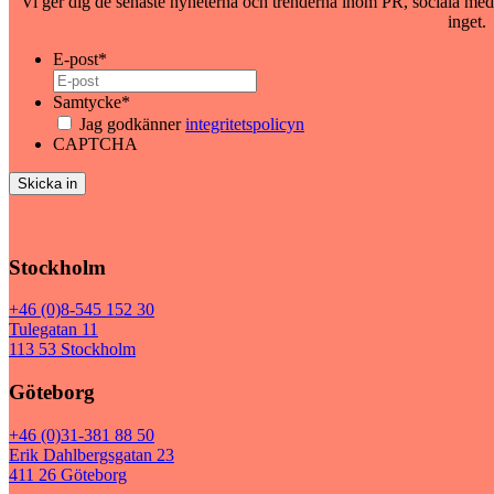
Vi ger dig de senaste nyheterna och trenderna inom PR, sociala medi
inget.
E-post
*
Samtycke
*
Jag godkänner
integritetspolicyn
CAPTCHA
Stockholm
+46 (0)8-545 152 30
Tulegatan 11
113 53 Stockholm
Göteborg
+46 (0)31-381 88 50
Erik Dahlbergsgatan 23
411 26 Göteborg