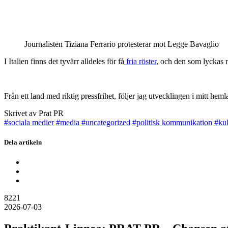
Journalisten Tiziana Ferrario protesterar mot Legge Bavaglio
I Italien finns det tyvärr alldeles för få
fria röster
, och den som lyckas n
Från ett land med riktig pressfrihet, följer jag utvecklingen i mitt hemla
Skrivet av Prat PR
#sociala medier
#media
#uncategorized
#politisk kommunikation
#kul
Dela artikeln
8221
2026-07-03