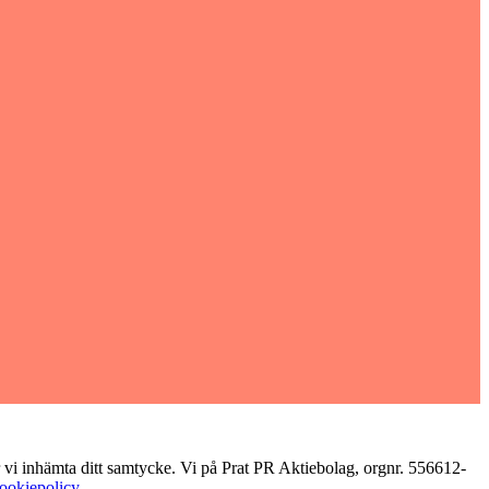
r vi inhämta ditt samtycke. Vi på Prat PR Aktiebolag, orgnr. 556612-
cookiepolicy.