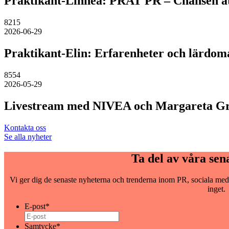
Praktikant-Linnea: PRAT PR – Chansen att 
8215
2026-06-29
Praktikant-Elin: Erfarenheter och lärdom
8554
2026-05-29
Livestream med NIVEA och Margareta G
Kontakta oss
Se alla nyheter
Ta del av våra sen
Vi ger dig de senaste nyheterna och trenderna inom PR, sociala medi
inget.
E-post
*
Samtycke
*