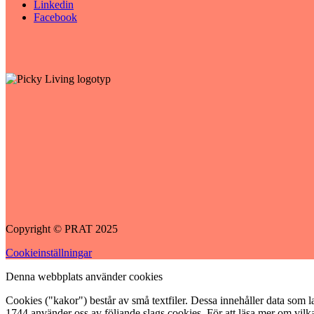
Linkedin
Facebook
Copyright © PRAT 2025
Cookieinställningar
Denna webbplats använder cookies
Cookies ("kakor") består av små textfiler. Dessa innehåller data som 
1744 använder oss av följande slags cookies. För att läsa mer om vilk