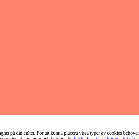
lagras på din enhet. För att kunna placera vissa typer av cookies behöve
a cookies vi använder och lagringstid,
klicka här för att komma till vår 