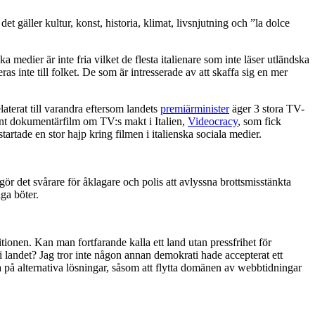
det gäller kultur, konst, historia, klimat, livsnjutning och ”la dolce
medier är inte fria vilket de flesta italienare som inte läser utländska
 inte till folket. De som är intresserade av att skaffa sig en mer
laterat till varandra eftersom landets
premiärminister
äger 3 stora TV-
ant dokumentärfilm om TV:s makt i Italien,
Videocracy
, som fick
tartade en stor hajp kring filmen i italienska sociala medier.
gör det svårare för åklagare och polis att avlyssna brottsmisstänkta
iga böter.
ionen. Kan man fortfarande kalla ett land utan pressfrihet för
 landet? Jag tror inte någon annan demokrati hade accepterat ett
ka på alternativa lösningar, såsom att flytta domänen av webbtidningar