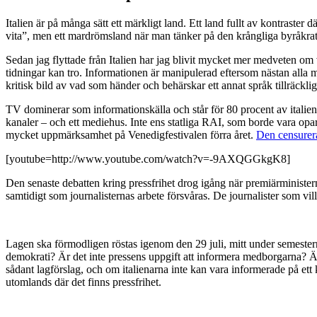
Italien är på många sätt ett märkligt land. Ett land fullt av kontraster 
vita”, men ett mardrömsland när man tänker på den krångliga byråkrati
Sedan jag flyttade från Italien har jag blivit mycket mer medveten om v
tidningar kan tro. Informationen är manipulerad eftersom nästan alla m
kritisk bild av vad som händer och behärskar ett annat språk tillräckli
TV dominerar som informationskälla och står för 80 procent av italienar
kanaler – och ett mediehus. Inte ens statliga RAI, som borde vara opa
mycket uppmärksamhet på Venedigfestivalen förra året.
Den censurer
[youtube=http://www.youtube.com/watch?v=-9AXQGGkgK8]
Den senaste debatten kring pressfrihet drog igång när premiärministe
samtidigt som journalisternas arbete försvåras. De journalister som vill
Lagen ska förmodligen röstas igenom den 29 juli, mitt under semester
demokrati? Är det inte pressens uppgift att informera medborgarna? Är
sådant lagförslag, och om italienarna inte kan vara informerade på ett
utomlands där det finns pressfrihet.