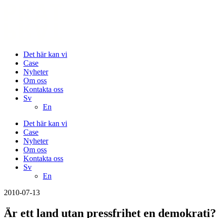
Det här kan vi
Case
Nyheter
Om oss
Kontakta oss
Sv
En
Det här kan vi
Case
Nyheter
Om oss
Kontakta oss
Sv
En
2010-07-13
Är ett land utan pressfrihet en demokrati?