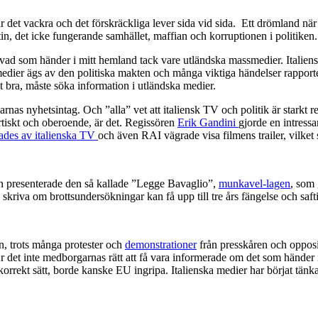
där det vackra och det förskräckliga lever sida vid sida. Ett drömland när 
n, det icke fungerande samhället, maffian och korruptionen i politiken.
ad som händer i mitt hemland tack vare utländska massmedier. Italienska 
edier ägs av den politiska makten och många viktiga händelser rapporteras
gt bra, måste söka information i utländska medier.
nas nyhetsintag. Och ”alla” vet att italiensk TV och politik är starkt re
rtiskt och oberoende, är det. Regissören
Erik Gandini
gjorde en intress
ades av italienska TV
och även RAI vägrade visa filmens trailer, vilket s
rn presenterade den så kallade ”Legge Bavaglio”,
munkavel-lagen
, som 
 skriva om brottsundersökningar kan få upp till tre års fängelse och saft
n, trots många protester och
demonstrationer
från presskåren och opposit
 det inte medborgarnas rätt att få vara informerade om det som händer i
 korrekt sätt, borde kanske EU ingripa. Italienska medier har börjat tän