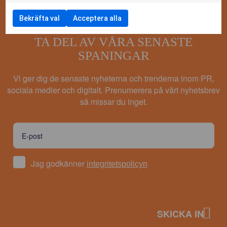
Bekräfta val
Acceptera alla
TA DEL AV VÅRA SENASTE
SPANINGAR
Vi ger dig de senaste nyheterna och trenderna inom PR,
sociala medier och digitalt. Prenumerera på vårt nyhetsbrev
så missar du inget.
Jag godkänner
integritetspolicyn