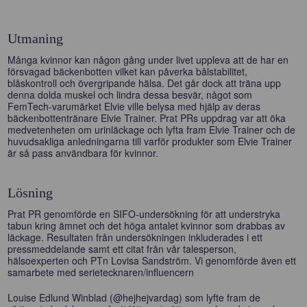
Utmaning
Många kvinnor kan någon gång under livet uppleva att de har en
försvagad bäckenbotten vilket kan påverka bålstabilitet,
blåskontroll och övergripande hälsa. Det går dock att träna upp
denna dolda muskel och lindra dessa besvär, något som
FemTech-varumärket Elvie ville belysa med hjälp av deras
bäckenbottentränare Elvie Trainer. Prat PRs uppdrag var att öka
medvetenheten om urinläckage och lyfta fram Elvie Trainer och de
huvudsakliga anledningarna till varför produkter som Elvie Trainer
är så pass användbara för kvinnor.
Lösning
Prat PR genomförde en SIFO-undersökning för att understryka
tabun kring ämnet och det höga antalet kvinnor som drabbas av
läckage. Resultaten från undersökningen inkluderades i ett
pressmeddelande samt ett citat från vår talesperson,
hälsoexperten och PTn Lovisa Sandström. Vi genomförde även ett
samarbete med serietecknaren/influencern
Louise Edlund Winblad (@hejhejvardag) som lyfte fram de