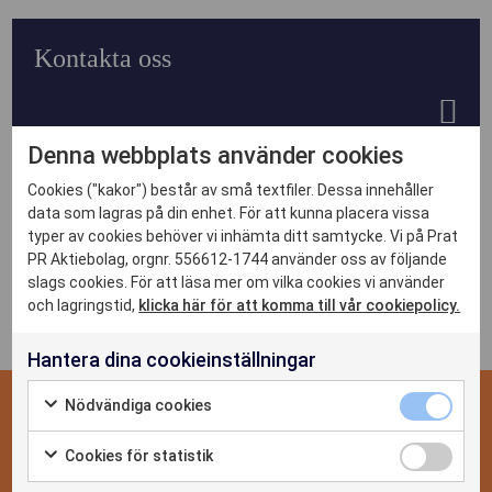
Kontakta oss
Denna webbplats använder cookies
DET HÄR KAN VI
Cookies ("kakor") består av små textfiler. Dessa innehåller
data som lagras på din enhet. För att kunna placera vissa
Se alla case
typer av cookies behöver vi inhämta ditt samtycke. Vi på Prat
CASE
PR Aktiebolag, orgnr. 556612-1744 använder oss av följande
slags cookies. För att läsa mer om vilka cookies vi använder
NYHETER
och lagringstid,
klicka här för att komma till vår cookiepolicy.
Hantera dina cookieinställningar
OM OSS
Nödvändiga cookies
KONTAKTA OSS
Cookies för statistik