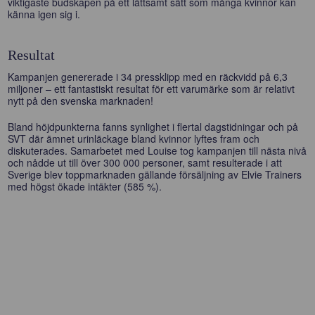
viktigaste budskapen på ett lättsamt sätt som många kvinnor kan
känna igen sig i.
Resultat
Kampanjen genererade i 34 pressklipp med en räckvidd på 6,3
miljoner – ett fantastiskt resultat för ett varumärke som är relativt
nytt på den svenska marknaden!
Bland höjdpunkterna fanns synlighet i flertal dagstidningar och på
SVT där ämnet urinläckage bland kvinnor lyftes fram och
diskuterades. Samarbetet med Louise tog kampanjen till nästa nivå
och nådde ut till över 300 000 personer, samt resulterade i att
Sverige blev toppmarknaden gällande försäljning av Elvie Trainers
med högst ökade intäkter (585 %).