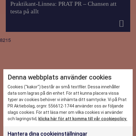
Praktikant-Linnea: PRAT PR – Chansen att
testa på allt
8215
Denna webbplats använder cookies
DET HÄR KAN VI
Cookies ("kakor") består av små textfiler. Dessa innehåller
data som lagras på din enhet. För att kunna placera vissa
typer av cookies behöver vi inhämta ditt samtycke. Vi på Prat
CASE
PR Aktiebolag, orgnr. 556612-1744 använder oss av följande
slags cookies. För att läsa mer om vilka cookies vi använder
NYHETER
och lagringstid,
klicka här för att komma till vår cookiepolicy.
2026-06-29
Hantera dina cookieinställningar