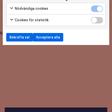
OM OSS
Praktikant-Elin: Erfarenheter och lärdomar
Nödvändiga cookies
som följer med mig länge
KONTAKTA OSS
Cookies för statistik
8554
Bekräfta val
Acceptera alla