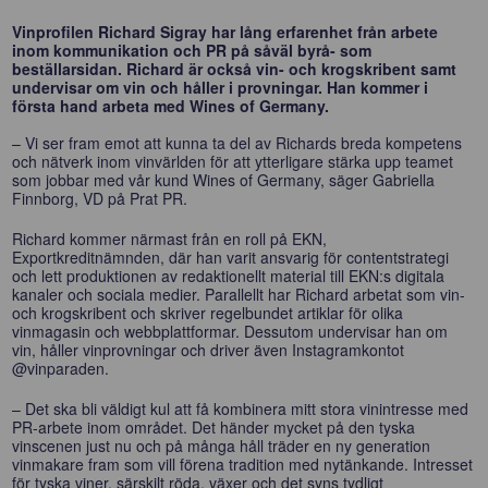
Vinprofilen Richard Sigray har lång erfarenhet från arbete
inom kommunikation och PR på såväl byrå- som
beställarsidan. Richard är också vin- och krogskribent samt
undervisar om vin och håller i provningar. Han kommer i
första hand arbeta med Wines of Germany.
– Vi ser fram emot att kunna ta del av Richards breda kompetens
och nätverk inom vinvärlden för att ytterligare stärka upp teamet
som jobbar med vår kund Wines of Germany, säger Gabriella
Finnborg, VD på Prat PR.
Richard kommer närmast från en roll på EKN,
Exportkreditnämnden, där han varit ansvarig för contentstrategi
och lett produktionen av redaktionellt material till EKN:s digitala
kanaler och sociala medier. Parallellt har Richard arbetat som vin-
och krogskribent och skriver regelbundet artiklar för olika
vinmagasin och webbplattformar. Dessutom undervisar han om
vin, håller vinprovningar och driver även Instagramkontot
@vinparaden.
– Det ska bli väldigt kul att få kombinera mitt stora vinintresse med
PR-arbete inom området. Det händer mycket på den tyska
vinscenen just nu och på många håll träder en ny generation
vinmakare fram som vill förena tradition med nytänkande. Intresset
för tyska viner, särskilt röda, växer och det syns tydligt