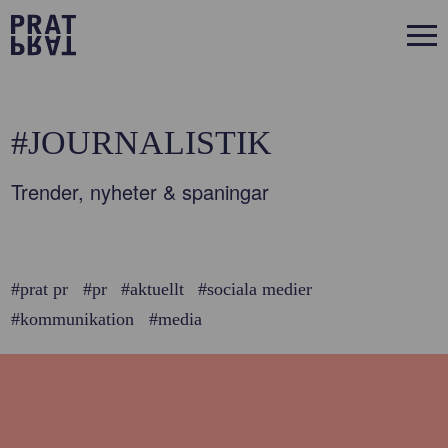
#JOURNALISTIK
Trender, nyheter & spaningar
#prat pr
#pr
#aktuellt
#sociala medier
#kommunikation
#media