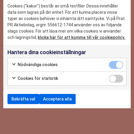
DET HÄR KAN VI
Cookies ("kakor") består av små textfiler. Dessa innehåller
data som lagras på din enhet. För att kunna placera vissa
typer av cookies behöver vi inhämta ditt samtycke. Vi på Prat
CASE
PR Aktiebolag, orgnr. 556612-1744 använder oss av följande
slags cookies. För att läsa mer om vilka cookies vi använder
NYHETER
och lagringstid,
klicka här för att komma till vår cookiepolicy.
Hantera dina cookieinställningar
OM OSS
Nödvändiga cookies
KONTAKTA OSS
Cookies för statistik
Journalister, granska allt!
Bekräfta val
Acceptera alla