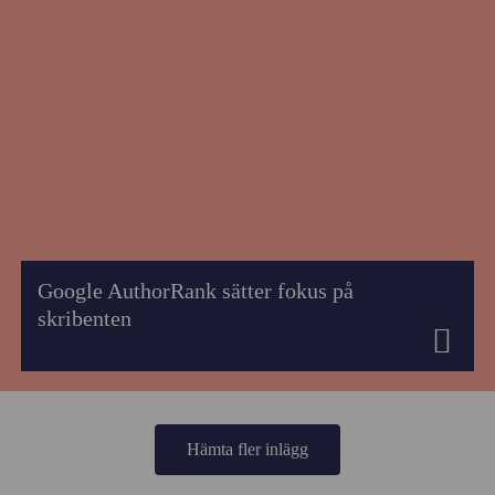
Google AuthorRank sätter fokus på
skribenten
Hämta fler inlägg